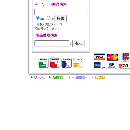
and
or
※複数入力はスペース
で区切って下さい。
を